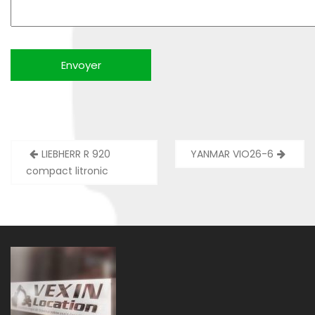
Navigation
LIEBHERR R 920
YANMAR VIO26-6
de
compact litronic
l’article