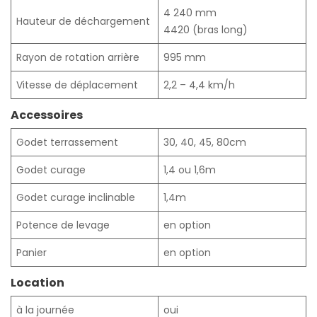
4 240 mm
Hauteur de déchargement
4420 (bras long)
Rayon de rotation arrière
995 mm
Vitesse de déplacement
2,2 – 4,4 km/h
Accessoires
Godet terrassement
30, 40, 45, 80cm
Godet curage
1,4 ou 1,6m
Godet curage inclinable
1,4m
Potence de levage
en option
Panier
en option
Location
à la journée
oui