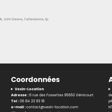
,
,
,
t
John Deere
l'artesienne
tp
Coordonnées
Vexin-Location
Adresse :
6 rue des Fossettes 95650 Génicourt
de
Tel :
06 84 23 93 18
p
e-mail :
contact@vexin-location.com
N