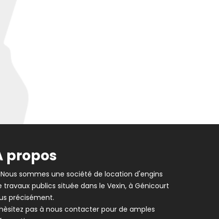
A propos
Nous sommes une société de location d'engins
 travaux publics située dans le Vexin, à Génicourt
lus précisément.
'hèsitez pas à nous contacter pour de amples