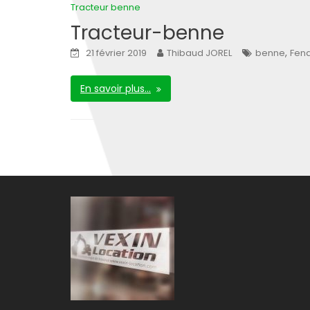
Tracteur benne
Tracteur-benne
,
21 février 2019
Thibaud JOREL
benne
Fend
En savoir plus…