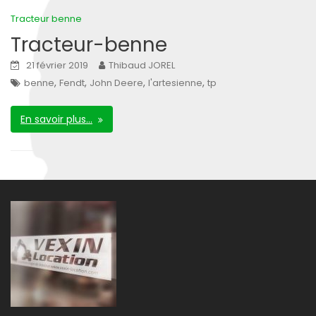
Tracteur benne
Tracteur-benne
21 février 2019
Thibaud JOREL
,
,
,
,
benne
Fendt
John Deere
l'artesienne
tp
En savoir plus…